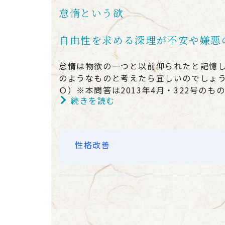
怠惰という欲
自由性を求める深理が不安や嫌悪
怠惰は物欲の一つと以前仰られたと記憶
のようなものと考えたら宜しいのでしょ
Ｏ）※本問答は2013年4月・322号のも
続きを読む
性格改善