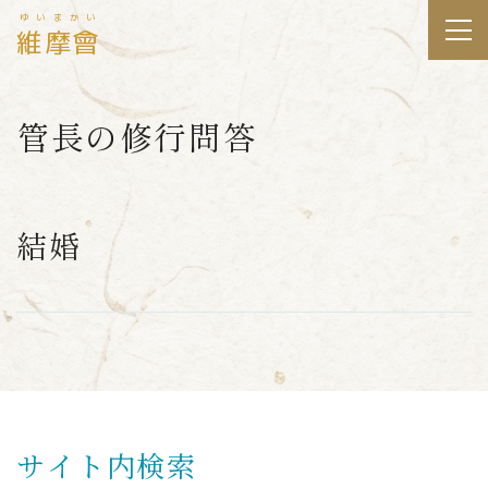
ゆいまかい
維摩會
管長の修行問答
結婚
サイト内検索