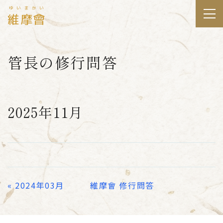
ゆいまかい
維摩會
管長の修行問答
2025年11月
«
2024年03月
維摩會 修行問答