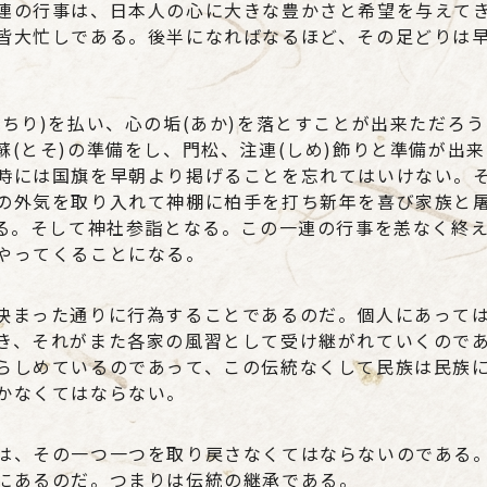
連の行事は、日本人の心に大きな豊かさと希望を与えて
皆大忙しである。後半になればなるほど、その足どりは
ちり)を払い、心の垢(あか)を落とすことが出来ただろ
(とそ)の準備をし、門松、注連(しめ)飾りと準備が出
時には国旗を早朝より掲げることを忘れてはいけない。
の外気を取り入れて神棚に柏手を打ち新年を喜び家族と
ある。そして神社参詣となる。この一連の行事を恙なく終
やってくることになる。
決まった通りに行為することであるのだ。個人にあって
き、それがまた各家の風習として受け継がれていくので
らしめているのであって、この伝統なくして民族は民族
かなくてはならない。
は、その一つ一つを取り戻さなくてはならないのである
にあるのだ。つまりは伝統の継承である。