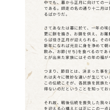
中でも、暮から正月に向けての一
である。師走の名の通り十二月は
るばかりだ。
さてあなたは暮に於て、一年の埃(
更に餅を搗き、お鏡を供え、お屠蘇
らば佳き正月が迎えられる。その
新年になれば元旦に身を浄めて朝
飲み、お節(せち)を食べるので
とが出来た家族にはその年の福が
つまり、節目とは、決まった事を
れは夫々に微妙な違いが生じてい
この伝統こそが、各民族を民族た
得ないのだということを知ってお
それ故、戦後伝統を喪失した我々
を迎える心構えとは正にこの一点