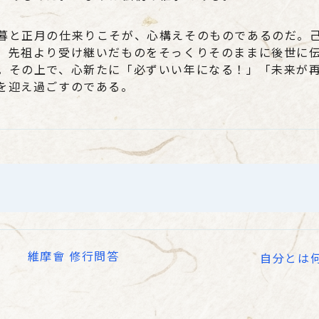
暮と正月の仕来りこそが、心構えそのものであるのだ。
、先祖より受け継いだものをそっくりそのままに後世に
。その上で、心新たに「必ずいい年になる！」「未来が
を迎え過ごすのである。
維摩會 修行問答
自分とは