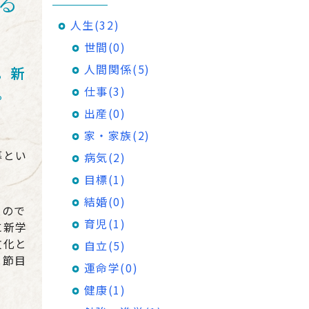
る
人生(32)
世間(0)
人間関係(5)
。新
仕事(3)
い。
出産(0)
家・家族(2)
暮とい
病気(2)
目標(1)
結婚(0)
くので
育児(1)
に新学
文化と
自立(5)
、節目
運命学(0)
健康(1)