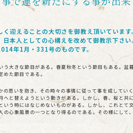
る事で運を新たにする事が出来
しく迎えることの大切さを御教え頂いています
、日本人としての心構えを改めて御教示下さ
014年1月・331号のものです。
いう大きな節目がある。春夏秋冬という節目もある。盆
定めた節目である。
かの思いを抱き、その時々の事情に従って事を成してい
月へと替えようという動きがある。しかし、春、桜と共
という時にはなじめないものがある。しかし、これとて
人の心象風景の一つとなり得るのである。その様にして