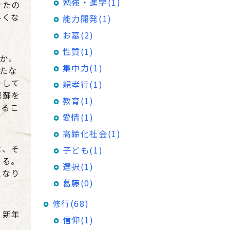
勉強・進学(1)
きたの
早くな
能力開発(1)
お墓(2)
性質(1)
うか。
集中力(1)
来たな
そして
親孝行(1)
屠蘇を
教育(1)
えるこ
愛情(1)
高齢化社会(1)
は、そ
子ども(1)
ある。
選択(1)
になり
葛藤(0)
修行(68)
。新年
信仰(1)