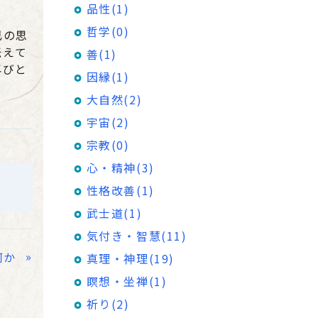
品性(1)
哲学(0)
己の思
伝えて
善(1)
再びと
因縁(1)
大自然(2)
宇宙(2)
宗教(0)
心・精神(3)
性格改善(1)
武士道(1)
気付き・智慧(11)
»
何か
真理・神理(19)
瞑想・坐禅(1)
祈り(2)