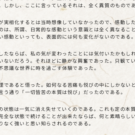
。しかし、ここに言っているそれは、全く異質のもので
が実相化するとは当時想像していなかったので、感動し
のは、所謂、日常的な感動という意識とは全く異なるこ
い感動といっても、表面的には何も変化がないのである
したならば、私の気が変わったことには気付いたかもし
いないだろう。それほどに静かな興奮であった。只観て
不思議な世界に時を過ごす体験であった。
理であると悟った。如何なる苦痛も悦びの中にしかない
言う通り「一切皆苦の本質は悦び」だったのである。
の状態は一気に消え失せていくのである。これも定の本
完全な状態で続けることが出来たならば、何と素晴らし
りなく強いと思い知らされるのである。