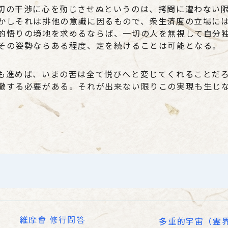
切の干渉に心を動じさせぬというのは、拷問に遭わない
かしそれは排他の意識に因るもので、衆生済度の立場に
的悟りの境地を求めるならば、一切の人を無視して自分
その姿勢ならある程度、定を続けることは可能となる。
も進めば、いまの苦は全て悦びへと変じてくれることだ
徹する必要がある。それが出来ない限りこの実現も生じ
維摩會 修行問答
多重的宇宙（霊