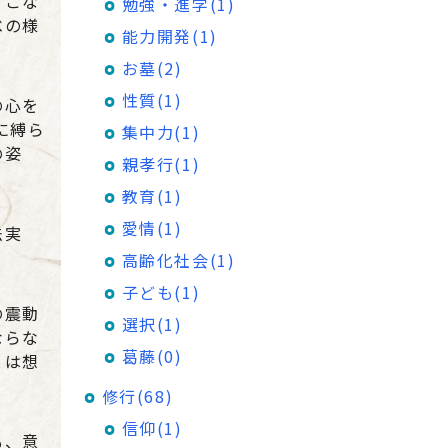
てこな
勉強・進学(1)
べの様
能力開発(1)
お墓(2)
性質(1)
の心を
に縛ら
集中力(1)
の姿
親孝行(1)
教育(1)
愛情(1)
法実
高齢化社会(1)
子ども(1)
の震動
選択(1)
ならな
葛藤(0)
とは想
修行(68)
信仰(1)
も、意