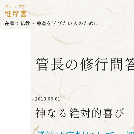
ゆいまかい
維摩會
在家で仏教・神道を学びたい人のために
管長の修行問
2013.09.01
神なる絶対的喜び