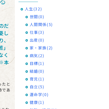
る
人生(32)
世間(0)
人間関係(5)
のだ
仕事(3)
憂し
り、
出産(0)
苦」
家・家族(2)
なく
病気(2)
※本
目標(1)
結婚(0)
育児(1)
ったと
自立(5)
時であ
運命学(0)
健康(1)