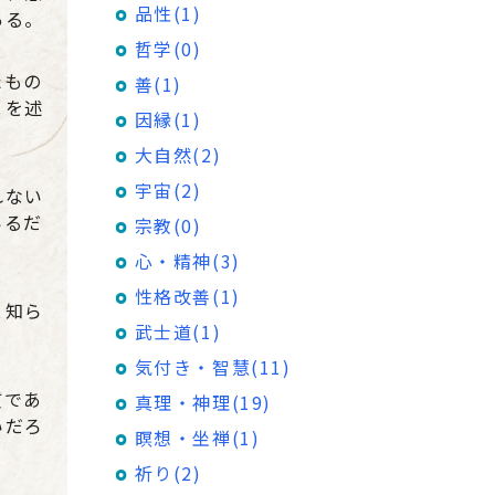
品性(1)
ある。
哲学(0)
たもの
善(1)
とを述
因縁(1)
。
大自然(2)
宇宙(2)
れない
いるだ
宗教(0)
心・精神(3)
性格改善(1)
と知ら
武士道(1)
気付き・智慧(11)
質であ
真理・神理(19)
いだろ
瞑想・坐禅(1)
祈り(2)