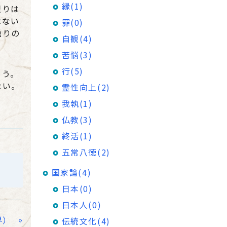
縁(1)
限りは
はない
罪(0)
独りの
自観(4)
苦悩(3)
行(5)
ろう。
ない。
霊性向上(2)
我執(1)
仏教(3)
終活(1)
五常八徳(2)
国家論(4)
日本(0)
日本人(0)
»
界）
伝統文化(4)