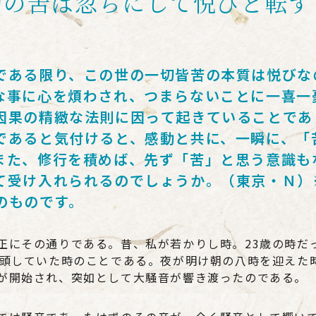
切の苦は忽ちにして悦びと転ず
である限り、この世の一切皆苦の本質は悦びな
な事に心を煩わされ、つまらないことに一喜一
因果の精緻な法則に因って起きていることであ
であると気付けると、感動と共に、一瞬に、「
また、修行を積めば、先ず「苦」と思う意識も
て受け入れられるのでしょうか。（東京・Ｎ）
号のものです。
正にその通りである。昔、私が若かりし時。23歳の時だ
没頭していた時のことである。夜が明け朝の八時を迎えた
が開始され、突如として大騒音が響き渡ったのである。