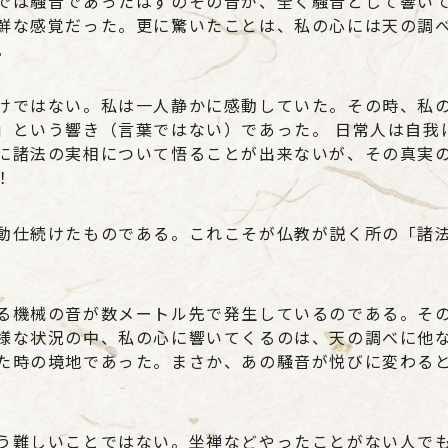
では騒音であったはずのその音が、全く騒音として響い
鮮な感覚だった。更に驚いたことは、私の心には天の調
。
けではない。私は一人静かに感動していた。その時、私
」という響き（言葉ではない）であった。 日常人は自我
に諸法の実相について悟ることが出来ないが、その真実
！
動仕続けたものである。これこそが仏教が説く所の「諸
る機械の音が数メートル先で発生しているのである。そ
様な状況の中、私の心に響いてくるのは、天の調べに他
た時の境地であった。まさか、あの騒音が悦びに変わる
う難しいことではない。坐禅などやったことがない人で