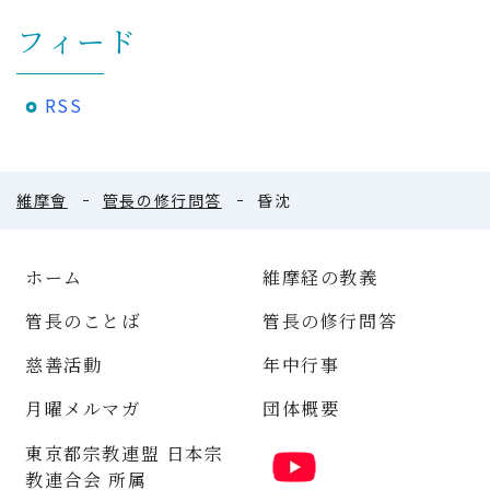
フィード
RSS
維摩會
管長の修行問答
昏沈
ホーム
維摩経の教義
管長のことば
管長の修行問答
慈善活動
年中行事
月曜メルマガ
団体概要
東京都宗教連盟 日本宗
教連合会 所属