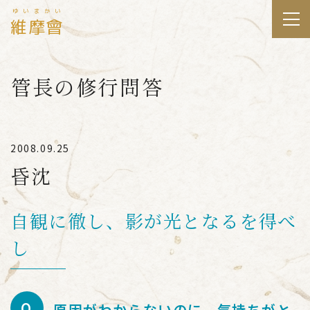
ゆいまかい
維摩會
管長の修行問答
2008.09.25
昏沈
自観に徹し、影が光となるを得べ
し
原因がわからないのに、気持ちがと