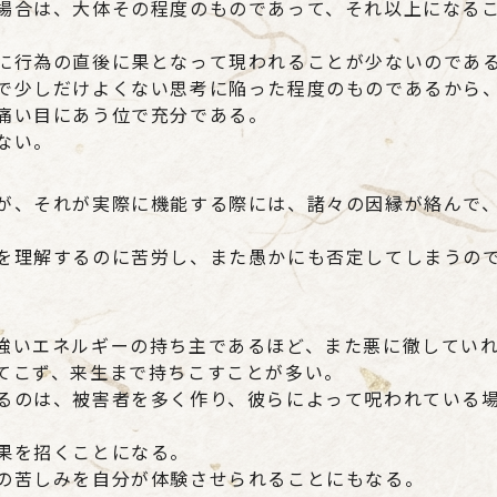
場合は、大体その程度のものであって、それ以上になる
に行為の直後に果となって現われることが少ないのであ
で少しだけよくない思考に陥った程度のものであるから
痛い目にあう位で充分である。
ない。
が、それが実際に機能する際には、諸々の因縁が絡んで
を理解するのに苦労し、また愚かにも否定してしまうの
強いエネルギーの持ち主であるほど、また悪に徹してい
てこず、来生まで持ちこすことが多い。
るのは、被害者を多く作り、彼らによって呪われている
果を招くことになる。
の苦しみを自分が体験させられることにもなる。