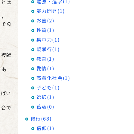
勉強・進学(1)
ことは
能力開発(1)
る。
お墓(2)
、その
性質(1)
集中力(1)
親孝行(1)
、複雑
教育(1)
愛情(1)
であ
高齢化社会(1)
子ども(1)
ればい
選択(1)
葛藤(0)
場合で
修行(68)
信仰(1)