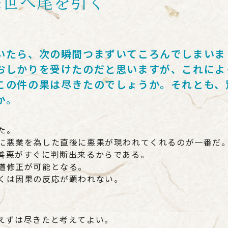
来世へ尾を引く
いたら、次の瞬間つまずいてころんでしまいま
おしかりを受けたのだと思いますが、これによ
この件の果は尽きたのでしょうか。それとも、
か。
た。
に悪業を為した直後に悪果が現われてくれるのが一番だ
善悪がすぐに判断出来るからである。
道修正が可能となる。
くは因果の反応が顕われない。
えずは尽きたと考えてよい。