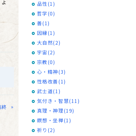
とよ
品性(1)
哲学(0)
善(1)
因縁(1)
大自然(2)
宇宙(2)
宗教(0)
心・精神(3)
性格改善(1)
武士道(1)
気付き・智慧(11)
»
臨終
真理・神理(19)
瞑想・坐禅(1)
祈り(2)