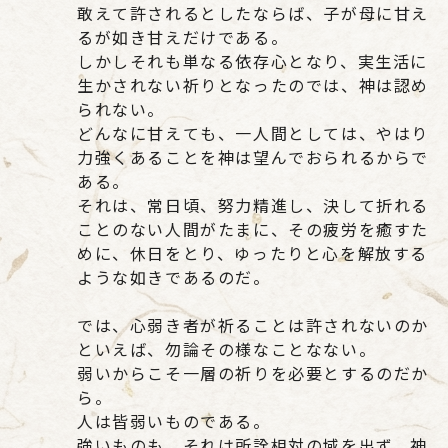
敢えて許されるとしたならば、子が母に甘え
るが如き甘えだけである。
しかしそれも単なる依存心となり、実生活に
生かされない祈りとなったのでは、神は認め
られない。
どんなに甘えても、一人間としては、やはり
力強くあることを神は望んでおられるからで
ある。
それは、常日頃、努力精進し、決して折れる
ことのない人間がたまに、その疲労を癒すた
めに、休日をとり、ゆったりと心を解放する
ような如きであるのだ。
では、心弱き者が祈ることは許されないのか
といえば、勿論その様なことなない。
弱いからこそ一層の祈りを必要とするのだか
ら。
人は皆弱いものである。
強いものも、それは所詮相対の域を出ず、神