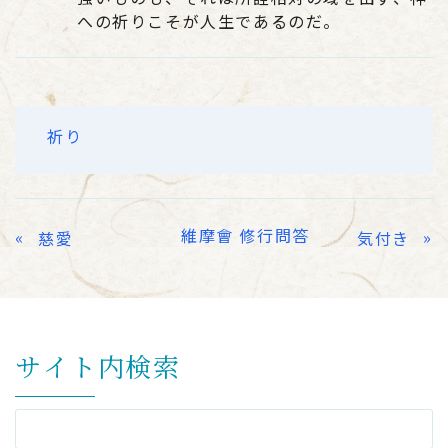
への祈りこそが人生であるのだ。
祈り
維摩會 修行問答
«
»
慈愛
気付き
サイト内検索