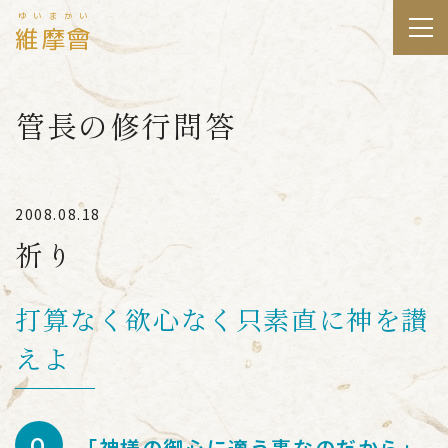
ゆいまかい
維摩會
管長の修行問答
2008.08.18
祈り
打算なく欲心なく只素直に神を讃
えよ
「神様の御心に適う事なのだから」