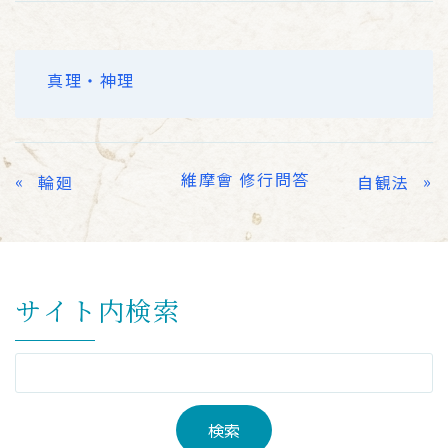
真理・神理
維摩會 修行問答
«
»
輪廻
自観法
サイト内検索