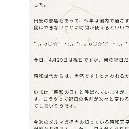
した。
円安の影響もあって、今年は国内で過ご
段はできないことに時間が使えるといい
*..。o○☆゜・:,。*:..。o○☆*:゜・:,。*
今日、4月29日は祝日ですが、何の祝日
昭和世代からは、当然です！と言われる
いまは「昭和の日」と呼ばれていますが
す。こうやって祝日の名前が次々と変わ
てしまいそうです。
今週のメルマガ担当の知っている昭和天
温厚なお姿です。しかし、日本がくぐり