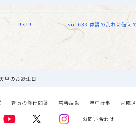
main
vol.683 体調の乱れに備え
昭和天皇のお誕生日
ば
管長の修行問答
慈善活動
年中行事
月曜
お問い合わせ