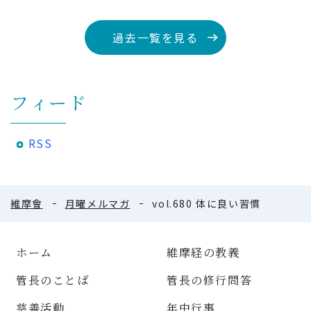
過去一覧を見る
フィード
RSS
維摩會
月曜メルマガ
vol.680 体に良い習慣
ホーム
維摩経の教義
管長のことば
管長の修行問答
慈善活動
年中行事