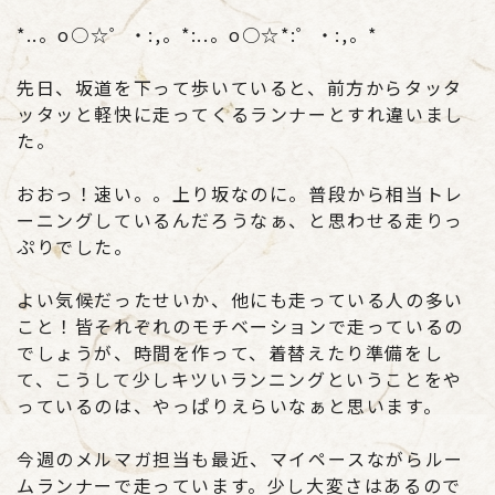
*..。o○☆゜・:,。*:..。o○☆*:゜・:,。*
先日、坂道を下って歩いていると、前方からタッタ
ッタッと軽快に走ってくるランナーとすれ違いまし
た。
おおっ！速い。。上り坂なのに。普段から相当トレ
ーニングしているんだろうなぁ、と思わせる走りっ
ぷりでした。
よい気候だったせいか、他にも走っている人の多い
こと！皆それぞれのモチベーションで走っているの
でしょうが、時間を作って、着替えたり準備をし
て、こうして少しキツいランニングということをや
っているのは、やっぱりえらいなぁと思います。
今週のメルマガ担当も最近、マイペースながらルー
ムランナーで走っています。少し大変さはあるので