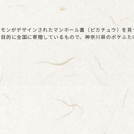
ケモンがデザインされたマンホール蓋（ピカチュウ）を見
を目的に全国に寄贈しているもので、神奈川県のポケふた
「大暑」にふさわしく、猛烈な暑さの予報
過ぎ去れば、この暑さも恋しく（？）なる
いましかない季節を味わって、どうぞ元気
ごしください！