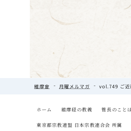
維摩會
月曜メルマガ
vol.749 
ホーム
維摩経の教義
管長のこと
東京都宗教連盟 日本宗教連合会 所属