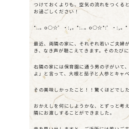
つけておくよりも、空気の流れをつくる
お過ごしください！
*..。o○☆゜・:,。*:..。o○☆*:゜・:,。*
最近、両隣の家に、それぞれ若いご夫婦
き、なき声が聴こえてきます。そのたび
右隣の家には保育園に通う男の子がいて
よ」と言って、大根と茄子と人参とキャ
その美味しかったこと！！驚くほどでし
おかえしを何にしようかな、とずっと考
隣にお渡しすることができました。
昔を思い出しますと、ご近所には若いご