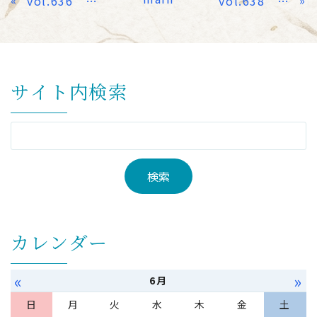
vol.636 紡がれる日々
vol.638 手
サイト内検索
カレンダー
«
»
6月
日
月
火
水
木
金
土