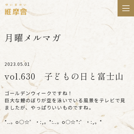
ゆいまかい
維摩會
月曜メルマガ
2023.05.01
vol.630 子どもの日と富士山
ゴールデンウィークですね！
巨大な鯉のぼりが空を泳いでいる風景をテレビで見
ましたが、やっぱりいいものですね。
*..。o○☆゜・:,。*:..。o○☆*:゜・:,。*