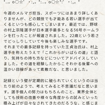
*..。o○☆゜・:,。*:..。o○☆*:゜・:,。*
今週のメルマガ担当、スポーツにはあまり詳しくあ
りませんが、どの競技でも才能ある若い選手が出て
くるといつも感心してしまいます。最近では、野球
の村上宗隆選手が日本選手最多となる56号ホームラ
ンを打ったことが報道されました。22歳という若さ
でどっしりしていて今後も楽しみな選手です。
それまでの最多記録を持っていた王貞治氏は、村上
選手を称えたうえで「これからがいばらの道」と語
り、気持ちの持ち方などについてアドバイスしてい
ました。その道を経験したからこそわかる後輩への
温かい目線があって素敵だな、と思いました。
記録という壁が定期的に破られていくというのは当
たり前のようで、考えてみると不思議だなと思いま
す。選手個人の努力はもちろんのこと、業界全体と
しても技術の改善や様々な角度からの試みといった
積み上げが日々なされてきたのだろうな、と感じま