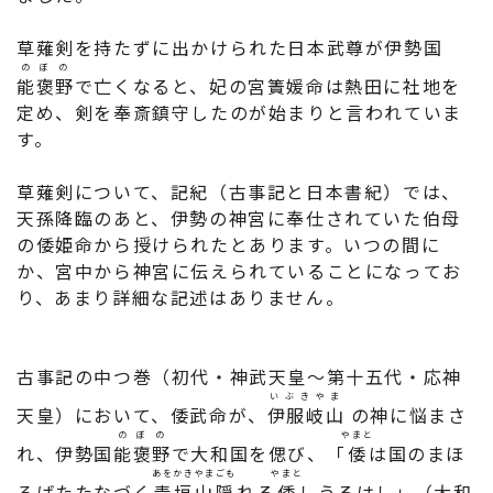
草薙剣を持たずに出かけられた日本武尊が伊勢国
のぼの
能褒野
で亡くなると、妃の宮簀媛命は熱田に社地を
定め、剣を奉斎鎮守したのが始まりと言われていま
す。
草薙剣について、記紀（古事記と日本書紀）では、
天孫降臨のあと、伊勢の神宮に奉仕されていた伯母
の倭姫命から授けられたとあります。いつの間に
か、宮中から神宮に伝えられていることになってお
り、あまり詳細な記述はありません。
古事記の中つ巻（初代・神武天皇～第十五代・応神
いぶきやま
天皇）において、倭武命が、
伊服岐山
の神に悩まさ
のぼの
やまと
れ、伊勢国
能褒野
で大和国を偲び、「
倭
は国のまほ
あをかき
やまごも
やまと
ろばたたなづく
青垣
山隠
れる
倭
しうるはし」（大和