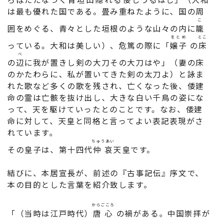
は最も優れた国である。畳み重ねたように、国の周
こ
囲をめぐる、青々とした垣根のような山々の内に
籠
をとめ
とこ
っている。大和は美しい）、危篤の際に「
嬢子
の
床
べ
の
辺
に我が置きし剣の大刀その大刀はや」（妻の床
のかたわらに、私が置いてきた剣の太刀よ）と詠ま
れた歌など多くの歌を残され、亡くなった後、倭建
命の霊は亡骸を抜け出し、大きな白い千鳥の姿にな
って、天を駆けていったとのことです。なお、倭建
命に対して、天皇と同格と言ってよい表記表現がさ
れています。
ちゅうあい
その皇子は、第十四代
仲哀
天皇です。
結びに、本居宣長が、前述の『古事記伝』序文で、
本の目的とした言葉を紹介致します。
からごころ
「（当時は江戸時代）
唐心
の禍がある。中国崇拝が