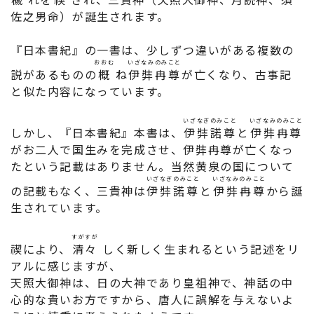
佐之男命）が誕生されます。
『日本書紀』の一書は、少しずつ違いがある複数の
おおむ
いざなみのみこと
説があるものの
概
ね
伊弉冉尊
が亡くなり、古事記
と似た内容になっています。
いざなぎのみこと
いざなみのみこと
しかし、『日本書紀』本書は、
伊弉諾尊
と
伊弉冉尊
がお二人で国生みを完成させ、伊弉冉尊が亡くなっ
たという記載はありません。当然黄泉の国について
いざなぎのみこと
いざなみのみこと
の記載もなく、三貴神は
伊弉諾尊
と
伊弉冉尊
から誕
生されています。
すがすが
禊により、
清々
しく新しく生まれるという記述をリ
アルに感じますが、
天照大御神は、日の大神であり皇祖神で、神話の中
心的な貴いお方ですから、唐人に誤解を与えないよ