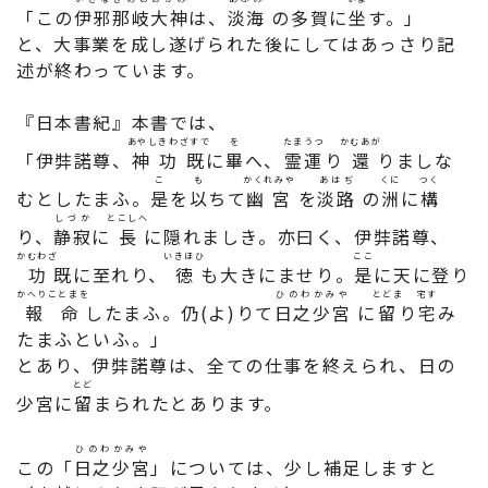
「この
伊邪那岐大神
は、
淡海
の多賀に
坐
す。」
と、大事業を成し遂げられた後にしてはあっさり記
述が終わっています。
『日本書紀』本書では、
あやしきわざすで
を
たまうつ
かむあが
「伊弉諾尊、
神功既
に
畢
へ、
霊運
り
還
りましな
こ
も
かくれみや
あはぢ
くに
つく
むとしたまふ。
是
を
以
ちて
幽宮
を
淡路
の
洲
に
構
しづか
とこしへ
り、
静寂
に
長
に隠れましき。亦曰く、伊弉諾尊、
かむわざ
いきほひ
ここ
功
既に至れり、
徳
も大きにませり。
是
に天に登り
かへりことまを
ひのわかみや
とどま
宅す
報命
したまふ。仍(よ)りて
日之少宮
に
留
り
宅
み
たまふといふ。」
とあり、伊弉諾尊は、全ての仕事を終えられ、日の
とど
少宮に
留
まられたとあります。
ひのわかみや
この「
日之少宮
」については、少し補足しますと