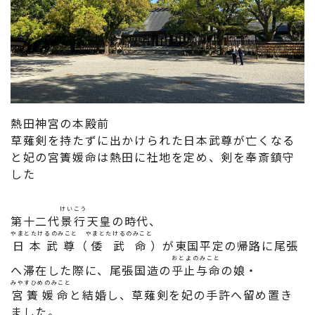
熱田神宮の本殿前
草薙剣を持たずに出かけられた日本武尊が亡くなる
と妃の宮簀媛命は熱田に社地を定め、剣を奉斎鎮守
した
けいこう
第十二代
景行
天皇の時代、
やまとたけるのみこと
やまとたけるのみこと
日本武尊
（
倭武命
）が東国平定の帰路に尾張
おとよのみこと
へ滞在した際に、尾張国造の
乎止与命
の娘・
みやすひめのみこと
宮簀媛命
と結婚し、草薙剣を妃の手許へ留め置き
ました。