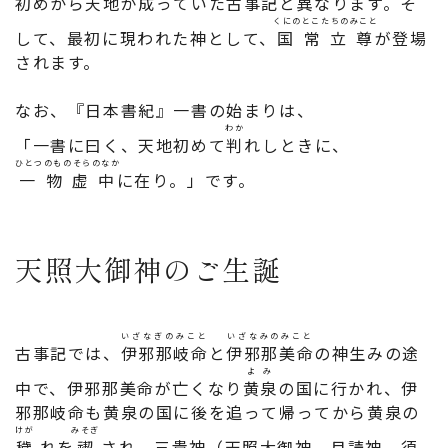
初めから天地が成っていた古事記と異なります。そ
くにのとこたちのみこと
して、最初に現われた神として、
国常立尊
が登場
されます。
なお、『日本書紀』一書の始まりは、
わか
「一書に曰く、天地初めて
判
れしときに、
ひとつのものそらのなか
一物虚中
に在り。」です。
天照大御神のご生誕
いざなぎのみこと
いざなみのみこと
古事記では、
伊邪那岐命
と
伊邪那美命
の神生みの途
よみ
中で、伊邪那美命が亡くなり
黄泉
の国に行かれ、伊
邪那岐命も黄泉の国に後を追って帰ってから黄泉の
けが
みそぎ
穢
れを
禊
され、三貴神（天照大御神、月読神、須