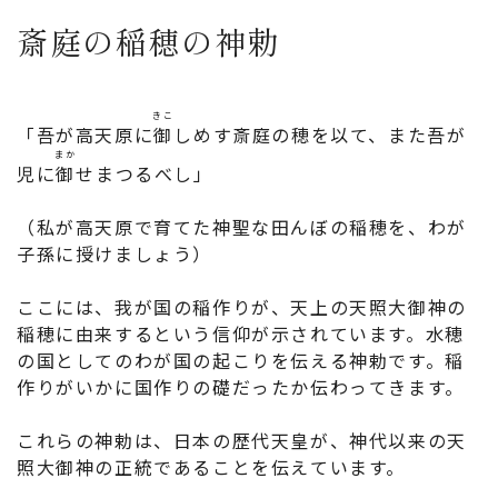
斎庭の稲穂の神勅
きこ
「吾が高天原に
御
しめす斎庭の穂を以て、また吾が
まか
児に
御
せまつるべし」
（私が高天原で育てた神聖な田んぼの稲穂を、わが
子孫に授けましょう）
ここには、我が国の稲作りが、天上の天照大御神の
稲穂に由来するという信仰が示されています。水穂
の国としてのわが国の起こりを伝える神勅です。稲
作りがいかに国作りの礎だったか伝わってきます。
これらの神勅は、日本の歴代天皇が、神代以来の天
照大御神の正統であることを伝えています。