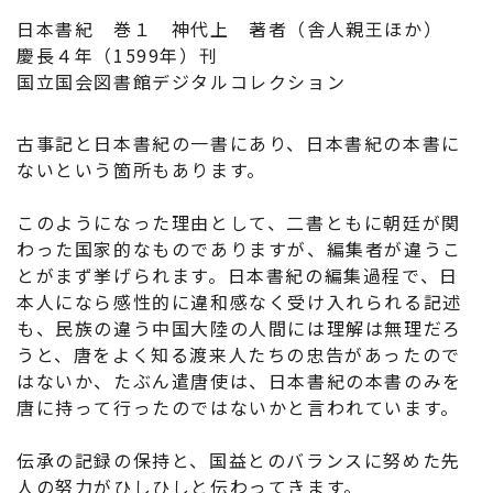
日本書紀 巻１ 神代上 著者（舎人親王ほか）
慶長４年（1599年）刊
国立国会図書館デジタルコレクション
古事記と日本書紀の一書にあり、日本書紀の本書に
ないという箇所もあります。
このようになった理由として、二書ともに朝廷が関
わった国家的なものでありますが、編集者が違うこ
とがまず挙げられます。日本書紀の編集過程で、日
本人になら感性的に違和感なく受け入れられる記述
も、民族の違う中国大陸の人間には理解は無理だろ
うと、唐をよく知る渡来人たちの忠告があったので
はないか、たぶん遣唐使は、日本書紀の本書のみを
唐に持って行ったのではないかと言われています。
伝承の記録の保持と、国益とのバランスに努めた先
人の努力がひしひしと伝わってきます。