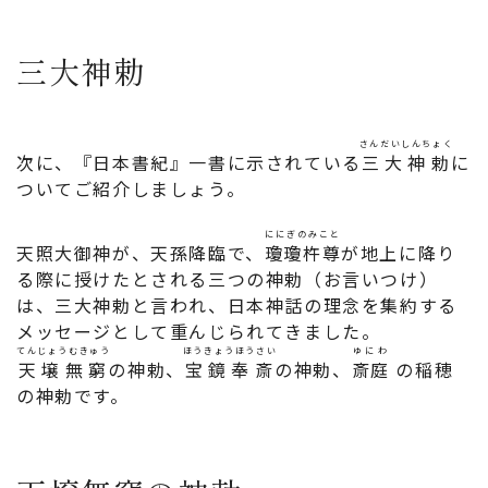
三大神勅
さんだいしんちょく
次に、『日本書紀』一書に示されている
三大神勅
に
ついてご紹介しましょう。
ににぎのみこと
天照大御神が、天孫降臨で、
瓊瓊杵尊
が地上に降り
る際に授けたとされる三つの神勅（お言いつけ）
は、三大神勅と言われ、日本神話の理念を集約する
メッセージとして重んじられてきました。
てんじょうむきゅう
ほうきょうほうさい
ゆにわ
天壌無窮
の神勅、
宝鏡奉斎
の神勅、
斎庭
の稲穂
の神勅です。