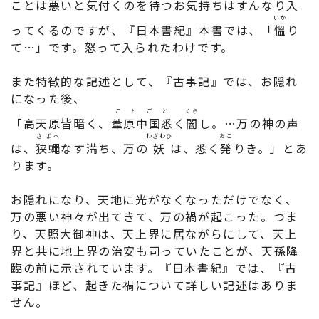
ことは悪いと気付くのを待つお気持ちはすんなり入
いか
ってくるのですが、『日本書紀』本書では、「
慍
り
て…」です。怒って入られたわけです。
また特徴的な記述として、『古事記』では、お隠れ
になった後、
ことごと
くら
「高天原皆暗く、
葦原中国悉
く
闇
し。…万の神の声
さばへ
わざわひ
おこ
は、
狭蠅
なす満ち、万の
妖
は、悉く
発
りき。」とあ
ります。
お隠れになり、天地に光がなくなっただけでなく、
万の悪い神々が出てきて、万の禍が起こった。つま
り、天照大御神は、天上界に居ながらにして、天上
界と共に地上界の治安も司っていたことが、天孫降
臨の前に示されています。『日本書紀』では、『古
事記』ほど、起きた禍について詳しい記述はありま
せん。