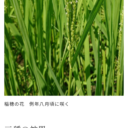
稲穂の花 例年八月頃に咲く