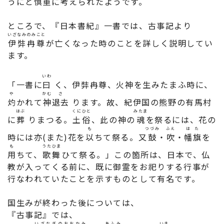
うにと慎重に考えられたようです。
ところで、『日本書紀』一書では、古事記より
いざなみのみこと
伊弉冉尊
が亡くなった時のことを詳しく説明してい
ます。
いわ
「一書に
曰
く、伊弉冉尊、火神を生みたまふ時に、
や
かむ
さ
灼
かれて
神
退去
ります。故、紀伊国の熊野の有馬村
はぶ
くにひと
みたま
に
葬
りまつる。
土俗
、此の神の
魂
を祭るには、花の
も
つづみ
ふえ
はた
時には亦(また)花を
以
ちて祭る。又
鼓
・
吹
・
幡旗
を
も
うたひま
用
ちて、
歌舞
ひて祭る。」この箇所は、日本で、仏
教が入ってくる前に、既に御霊をお祀りする行事が
行なわれていたことを示すものとして有名です。
国生みが終わった後については、
『古事記』では、
いざなぎのおおかみ
あふみ
いま