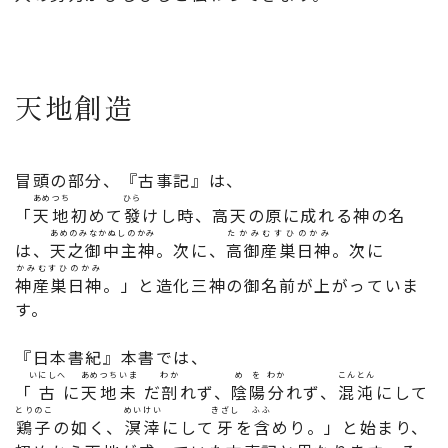
天地創造
冒頭の部分、『古事記』は、
あめつち
ひら
「
天地
初めて
發
けし時、高天の原に成れる神の名
あめのみなかぬしのかみ
たかみむすひのかみ
は、
天之御中主神
。次に、
高御産巣日神
。次に
かみむすひのかみ
神産巣日神
。」と造化三神の御名前が上がっていま
す。
『日本書紀』本書では、
いにしへ
あめつち
いま
わか
めを
わか
こんとん
「
古
に
天地
未
だ
剖
れず、
陰陽
分
れず、
混沌
にして
とりのこ
めいけい
きざし
ふふ
鶏子
の如く、
溟涬
にして
牙
を
含
めり。」と始まり、