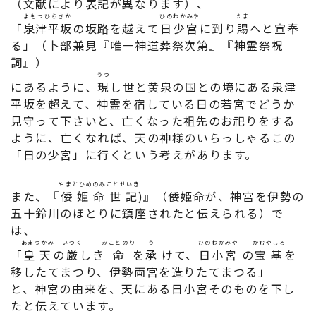
（文献により表記が異なります）、
よもつひらさか
ひのわかみや
たま
「
泉津平坂
の坂路を越えて
日少宮
に到り
賜
へと宣奉
る」（卜部兼見『唯一神道葬祭次第』『神霊祭祝
詞』）
うつ
にあるように、
現
し世と黄泉の国との境にある泉津
平坂を超えて、神霊を宿している日の若宮でどうか
見守って下さいと、亡くなった祖先のお祀りをする
ように、亡くなれば、天の神様のいらっしゃるこの
「日の少宮」に行くという考えがあります。
やまとひめのみことせいき
また、『
倭姫命世記
)』（倭姫命が、神宮を伊勢の
五十鈴川のほとりに鎮座されたと伝えられる）で
は、
あまつかみ
いつく
みことのり
う
ひのわかみや
かむやしろ
「
皇天
の
厳
しき
命
を
承
けて、
日小宮
の
宝基
を
移したてまつり、伊勢両宮を造りたてまつる」
と、神宮の由来を、天にある日小宮そのものを下し
たと伝えています。