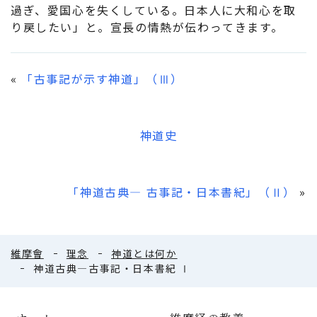
過ぎ、愛国心を失くしている。日本人に大和心を取
り戻したい」と。宣長の情熱が伝わってきます。
«
「古事記が示す神道」（Ⅲ）
神道史
「神道古典― 古事記・日本書紀」（Ⅱ）
»
維摩會
理念
神道とは何か
神道古典―古事記・日本書紀 Ⅰ