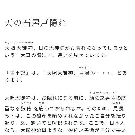
天の石屋戸隠れ
あまてらすおおみかみ
天照大御神
、日の大神様がお隠れになってしまうと
いう一大事の際にも、違いを見せています。
みかしこ
『古事記』は、「天照大御神、
見畏
み・・・」とあ
ります。
すさのおのみこと
天照大御神は、お隠れになる前に、
須佐之男命
の度
ろうぜき
かば
みかしこ
重なる
狼藉
を
庇
っておられます。そのため、
見畏
み…は、この狼藉を納め切れなかったご自分を振り
返り、又、驚いてと解釈されます。ここで、日本人
なら、大御神の母ような、須佐之男命が自分で悪い