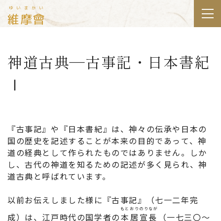
ゆいまかい
維摩會
神道古典―古事記・日本書紀
Ⅰ
『古事記』や『日本書紀』は、神々の伝承や日本の
国の歴史を記述することが本来の目的であって、神
道の経典として作られたものではありません。しか
し、古代の神道を知るための記述が多く見られ、神
道古典と呼ばれています。
以前お伝えしました様に『古事記』（七一二年完
もとおりのりなが
成）は、江戸時代の国学者の
本居宣長
（一七三〇～