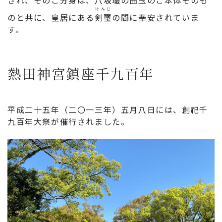
され、そのご分身は、八坂瓊の曲玉のご本体そのも
けんじ
のと共に、皇居にある
剣璽
の間に奉安されていま
す。
熱田神宮鎮座千九百年
平成二十五年（二〇一三年）五月八日には、創祀千
九百年大祭が催行されました。