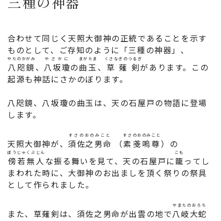
三種の神器
合わせて同じく天照大御神の正統であることを示す
ものとして、ご存知のように「三種の神器」、
やたのかがみ
やさかに
まがたま
くさなぎのつるぎ
八咫鏡
、
八坂瓊
の
曲玉
、
草薙剣
があります。この
起源も神話にさかのぼります。
八咫鏡、八坂瓊の曲玉は、天の石屋戸の物語に登場
します。
すさのおのみこと
すさのおのみこと
天照大御神が、
須佐之男命
（
素戔嗚尊
）の
ぼうじゃくぶじん
こも
傍若無人
な振る舞いを見て、天の石屋戸に
籠
ってし
まわれた時に、大御神のお出ましを頂く祭りの祭具
として作られました。
やまたのおろち
また、草薙剣は、須佐之男命が出雲の地で
八岐大蛇