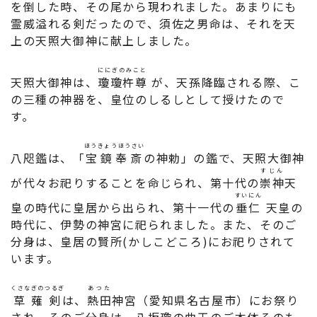
を倒した時、その尾から現われました。あまりにも
霊威溢れる剣だったので、須佐之男命は、それを天
上の天照大御神に献上しました。
ににぎのみこと
天照大御神は、
瓊瓊杵尊
が、天孫降臨される際、こ
の三種の神器を、皇位のしるしとして授けたので
す。
ほうきょうほうさい
八咫鑑は、「
宝鏡奉斎
の神勅」の鑑で、天照大御神
すじん
が代々お祀りすることを命じられ、第十代の
崇神
天
すいにん
皇の時代に皇居から出られ、第十一代の
垂仁
天皇の
時代に、伊勢の神宮に祀られました。また、そのご
分身は、皇居の賢所(かしこどころ)にお祀りされて
います。
くさなぎのつるぎ
あつた
草薙剣
は、
熱田
神宮（愛知県名古屋市）にお祭り