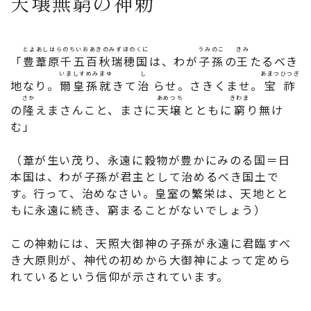
天壌無窮の神勅
とよあしはらのちいおあきのみずほのくに
うみのこ
きみ
「
豊葦原千五百秋瑞穂国
は、わが
子孫
の
王
たるべき
いましすめみまゆ
し
あまつひつぎ
地なり。
爾皇孫就
きて
治
らせ。さきくませ。
宝祚
さか
あめつち
きわま
の
隆
えまさんこと、まさに
天壌
とともに
窮
り無け
む」
（葦が生い茂り、永遠に穀物が豊かにみのる国＝日
本国は、わが子孫が君主として治めるべき国土で
す。行って、治めなさい。皇室の繁栄は、天地とと
もに永遠に続き、窮まることがないでしょう）
この神勅には、天照大御神の子孫が永遠に君臨すべ
き大原則が、神代の初めから大御神によって定めら
れているという信仰が示されています。