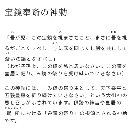
宝鏡奉斎の神勅
わ
み
われ
「
吾
が児、この宝鏡を
視
まさむこと、まさに
吾
を視
とも
るがごとくすべし。
与
に床を同じくし殿を共にして
いわ
斎
いの鏡となすべし」
（わが子孫よ、この鏡を私と思いなさい。この鏡を
皇居に祀り、み鏡の祭りを受け継いでいきなさい）
この神勅には、「み鏡の祭り主として、天下泰平と
五穀豊穣を祈り続けていきなさい」という大御神の
思し召しが示されています。伊勢の神宮や皇居の
かしこどころ
賢所
における「み鏡の祭り」の根源とされる神勅
です。