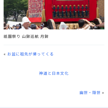
祇園祭り 山鉾巡航 月鉾
«
お盆に祖先が帰ってくる
神道と日本文化
幽世・隠世
»