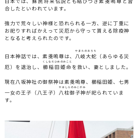
日本では、
蘇民将来
伝説とも結びつき
素戔嗚尊
と習
合したといわれています。
強力で荒々しい神様と恐れられる一方、逆に丁重に
お祀りすればかえって災厄から守って貰える除疫神
となると考えられたのです。
やまたのおろち
日本神話では、素戔嗚尊は、
八岐大蛇
（あらゆる災
くしなだひめのみこと
厄）を退治し、
櫛稲田姫命
を救い、妻としました。
現在八坂神社の御祭神は素戔嗚尊、櫛稲田姫、七男
やはしらのみこがみ
一女の王子（八王子）
八柱御子神
が祀られていま
す。