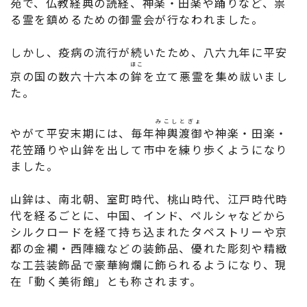
苑で、仏教経典の読経、神楽・田楽や踊りなど、祟
る霊を鎮めるための御霊会が行なわれました。
しかし、疫病の流行が続いたため、八六九年に平安
ほこ
京の国の数六十六本の
鉾
を立て悪霊を集め祓いまし
た。
みこしとぎょ
やがて平安末期には、毎年
神輿渡御
や神楽・田楽・
花笠踊りや山鉾を出して市中を練り歩くようになり
ました。
山鉾は、南北朝、室町時代、桃山時代、江戸時代時
代を経るごとに、中国、インド、ペルシャなどから
シルクロードを経て持ち込まれたタペストリーや京
都の金襴・西陣織などの装飾品、優れた彫刻や精緻
な工芸装飾品で豪華絢爛に飾られるようになり、現
在「動く美術館」とも称されます。