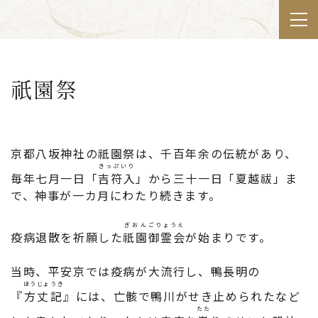
祇園祭
京都八坂神社の祇園祭は、千百年余の伝統があり、
きっぷいり
毎年七月一日「
吉符入
」から三十一日「夏越祓」ま
で、神事が一カ月にわたり続きます。
ぎおん
ごりょうえ
疫病退散を祈願した
祇園
御霊会
が始まりです。
当時、平安京では疫病が大流行し、鴨長明の
ほうじょうき
『
方丈記
』には、亡骸で鴨川がせき止められたなど
たた