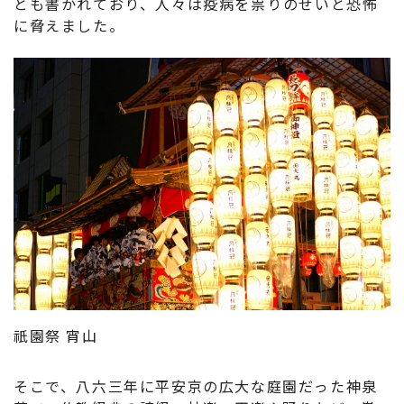
とも書かれており、人々は疫病を
祟
りのせいと恐怖
に脅えました。
祇園祭 宵山
そこで、八六三年に平安京の広大な庭園だった神泉