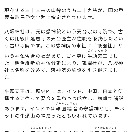
現存する三十三基の山鉾のうち二十九基が、国の重
要有形民俗文化財に指定されています。
八坂神社は、元は感神院という天台宗の寺院で、古
くは比叡山延暦寺の天台座主が住職を兼務したとい
う古い寺院です。この感神院の末社に「祇園社」と
ごずてんのう
いう神仏習合の社があり、ご本尊は
牛頭天王
でし
た。明治維新の神仏分離により、祇園社が、八坂神
社と名称を改めて、感神院の施設を引き継ぎまし
た。
牛頭天王は、歴史的には、インド、中国、日本と伝
播するに従って習合を重ねつつ成立し、複雑で諸説
ぎおんしょうじゃ
あります。インドでは
祇園精舎
の守護神とも、チベ
ットの牛頭山の神だったともいわれています。
そみんしょうらい
すさのおのみこと