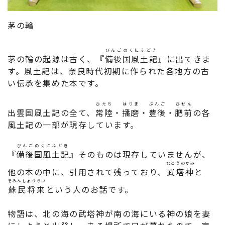
茅の輪
びんごのくにふどき
茅の輪の起源は古く、『
備後国風土記
』に出てきま
す。風土記は、奈良時代初期に作られた各地方の古
い伝承を集めた本です。
ひたち
はりま
ぶんご
ひぜん
出雲国風土記の全て、
常陸
・
播磨
・
豊後
・
肥前
の各
風土記の一部が現存しています。
びんごのくにふどき
『
備後国風土記
』そのものは現存していませんが、
むとうのかみ
他の本の中に、引用されて残っており、
武塔神
と
そみんしょうらい
蘇民将来
という人のお話です。
物語は、北の海の武塔神が南の海にいる神の娘を妻