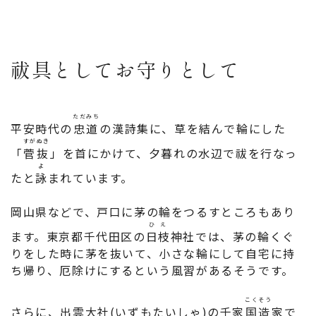
祓具としてお守りとして
ただみち
平安時代の
忠道
の漢詩集に、草を結んで輪にした
すがぬき
「
菅抜
」を首にかけて、夕暮れの水辺で祓を行なっ
よ
たと
詠
まれています。
岡山県などで、戸口に茅の輪をつるすところもあり
ひえ
ます。東京都千代田区の
日枝
神社では、茅の輪くぐ
りをした時に茅を抜いて、小さな輪にして自宅に持
ち帰り、厄除けにするという風習があるそうです。
こくそう
さらに、出雲大社(いずもたいしゃ)の千家
国造
家で