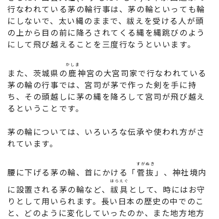
行なわれている茅の輪行事は、茅の輪といっても輪
にしないで、太い縄のままで、祓えを受ける人が頭
の上から目の前に降ろされてくる縄を縄跳びのよう
にして飛び越えることを三度行なうといいます。
かしま
また、茨城県の
鹿
神宮の大宮司家で行なわれている
茅の輪の行事では、宮司が茅で作った剣を手に持
ち、その頭越しに茅の縄を降ろして宮司が飛び越え
るということです。
茅の輪については、いろいろな伝承や使われ方がさ
れています。
すがぬき
腰に下げる茅の輪、首にかける「
菅抜
」、神社境内
はらえぐ
に設置される茅の輪など、
祓具
として、時にはお守
りとして用いられます。長い日本の歴史の中でのこ
と、どのように変化していったのか、また地方地方