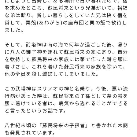
にしようと出発し、ある場所で日が暮れたので、宿
を求めたところ、蘇民将来という兄弟がいて、裕福
な弟は断り、貧しい暮らしをしていた兄は快く宿を
貸して、粟殻(あわがら)の座布団と栗の飯で歓待し
ました。
そして、武塔神は南の海で何年か過ごした後、帰り
に八人の御子神を連れて蘇民将来の家に寄り、自分
を歓待した蘇民将来の家族には茅で作った輪を腰に
着けさせ、これを着けた蘇民将来の家族を除いて、
他の全員を殺し滅ぼしてしまいました。
この武塔神はスサノオの神と名乗り、今後、悪い流
行病があった時は、蘇民将来の子孫として茅の輪を
腰に着けている者は、病気から逃れることができる
と言ったというお話です。
八世紀末頃の「蘇民将来の子孫者」と書かれた木簡
も発見されています。