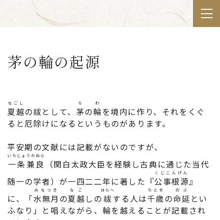
茅の輪の起源
なごし
ち
わ
夏越
の祓として、
茅
の
輪
を境内に作り、それをくぐ
ると厄除けになるというものがあります。
平安期の文献には記載がないのですが、
いちじょうかねら
一条兼良
（関白太政大臣を経験し古典に通じた当代
くじこんげん
随一の学者）が一四二二年に著した『
公事根源
』
みなつき
なご
はらへ
ちとせ
のぶ
に、「
水無月
の
夏越
しの
祓
する人は
千歳
の
命延
とい
ふなり」と唱えながら、輪を越えることが記載され