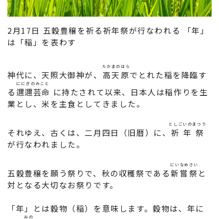
2月17日 五穀豊穣を祈る祈年祭が行なわれる 「年」
は「稲」を表わす
たかまのはら
神代に、天照大御神が、
高天原
でとれた稲を降臨す
ににぎのみこと
る
邇邇芸命
に持たされて以来、日本人は稲作りを生
業とし、米を主食としてきました。
としごいのまつり
それゆえ、古くは、二月四日（旧暦）に、
祈年祭
が行なわれました。
にいなめさい
五穀豊穣を願う祭りで、秋の収穫祭である
新嘗祭
と
対となる大切なお祭りです。
「年」とは穀物（稲）を意味します。穀物は、年に
みの