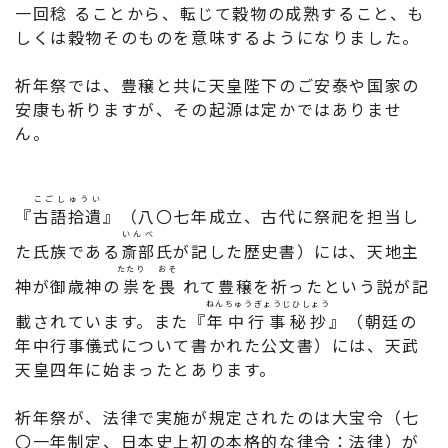
一回
稔
ることから、転じて穀物の成熟すること、も
しくは穀物そのものを意味するようになりました。
祈年祭では、豊穣と共に天皇陛下のご安泰や国家の
安康も祈りますが、その起源は定かではありませ
ん。
こごしゅうい
『
古語拾遺
』（八〇七年成立、古代に祭祀を担当し
いんべ
た氏族である
斎部
氏が記した歴史書）には、天地主
たたり
おそ
神が御歳神の
祟
を
畏
れて豊穣を祈ったという説が記
ねんちゅうぎょうじひしょう
載されています。また『
年中行事秘抄
』（朝廷の
年中行事儀式について書かれた公文書）には、天武
天皇四年に始まったとあります。
祈年祭が、法律で実施が規定されたのは大宝令（七
〇一年制定、日本史上初の本格的な律令：法律）が