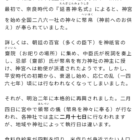
えんぎじんみょうしき
最初で、奈良時代の『
延喜神名式
』によると、神宮
へいはく
を始め全国二八六一社の神々に
幣帛
（神前へのお供
え）が奉られていました。
詳しくは、朝廷の百官（多くの臣下）を神祇官の
さいいん
齋院
（お祀りの場所）に集め、中臣氏が祝詞を奏上
し、忌部（齋部）氏が幣帛を有力神社の神主に授
け、神宮へは勅使が派遣されたようです。しかし、
平安時代の初期から、衰退し始め、応仁の乱（一四
六七年）頃には行なわれなくなってしまいました。
それが、明治二年に本格的に再興されました。二月
はんぺい
四日に宮中で
頒幣
の儀（幣帛を神々に奉る）が行な
われ、各神社では主に
二月十七日
に行なわれます
が、地域や神社によって執行日は違います。
食料自給率が四割を切り、米作りが身近でない人口